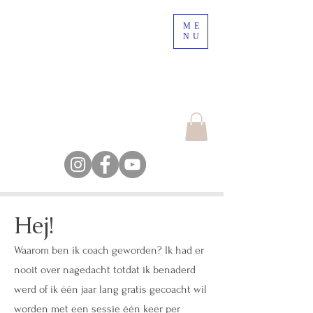
ME
Nordic Nature, a place
NU
to lose your mind !
Escape the crowd,
explore the nature
Farm Backsjön
Hej!
Waarom ben ik coach geworden? Ik had er
nooit over nagedacht totdat ik benaderd
werd of ik één jaar lang gratis gecoacht wil
worden met een sessie één keer per